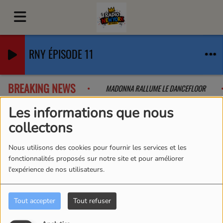
RNY ÉPISODE 11
BREAKING NEWS
 QUE L'ON A PAS VU VENIR
MADONNA RALLUME LE DANCEFLOOR
Les informations que nous
collectons
Nous utilisons des cookies pour fournir les services et les
fonctionnalités proposés sur notre site et pour améliorer
l'expérience de nos utilisateurs.
Tout accepter
Tout refuser