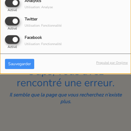
40
Analytics
Utilisation: Analyse
Activé
Twitter
Utilisation: Fonctionnalité
Activé
Facebook
Utilisation: Fonctionnalité
Activé
Propulsé par Orejime
Sauvegarder
Oups, vous avez
rencontré une erreur.
Il semble que la page que vous recherchez n’existe
plus.