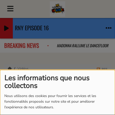
RNY EPISODE 16
BREAKING NEWS
B QUE L'ON A PAS VU VENIR
MADONNA RALLUME LE DANCEFLOOR
Vidéos
RSS
Les informations que nous
Vidéos
collectons
Nous utilisons des cookies pour fournir les services et les
fonctionnalités proposés sur notre site et pour améliorer
l'expérience de nos utilisateurs.