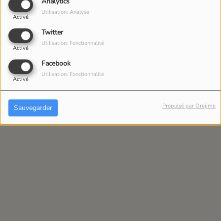
Analytics
Utilisation: Analyse
Activé
RADIO NEW YORK
Twitter
(RNY)
Utilisation: Fonctionnalité
Activé
TOUTE LA SEMAINE, DE 00:00 À 23:59
Facebook
Utilisation: Fonctionnalité
Activé
Propulsé par Orejime
Sauvegarder