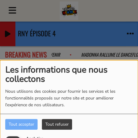
RNY ÉPISODE 4
BREAKING NEWS
 COLLAB QUE L'ON A PAS VU VENIR
MADONNA RALLUME LE DANCEFL
Les informations que nous
collectons
Emissions
RSS
Nous utilisons des cookies pour fournir les services et les
Emissions
fonctionnalités proposés sur notre site et pour améliorer
l'expérience de nos utilisateurs.
Tout accepter
Tout refuser
Tous
Lu
Ma
Me
Je
Ve
Sa
Di