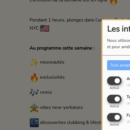
Pendant 1 heure, plongez dans l’univers Radio 
Les in
NYC
Nous utilison
et pour améli
Au programme cette semaine :
nouveautés
Tout accep
exclusivités
A
Ut
Activé
remix
T
Ut
vibes new-yorkaises
Activé
F
découvertes clubbing & lifestyle
Ut
Activé