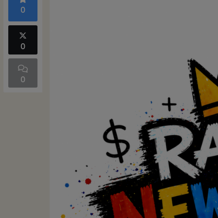
0
0
0