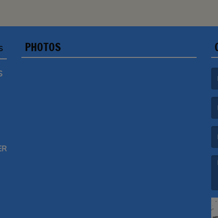
PHOTOS
S
S
(L
(L
ER
(L