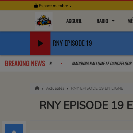
Espace membre
ACCUEIL
RADIO
MÉ
RNY EPISODE 19
BREAKING NEWS
R LA COLLAB QUE L'ON A PAS VU VENIR
MADONNA RALLUME LE DAN
Actualités
RNY EPISODE 19 EN LIGNE
RNY EPISODE 19 E