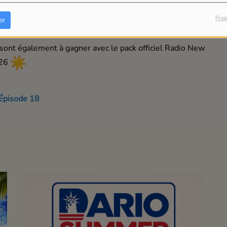
Prop
er
nt également à gagner avec le pack officiel Radio New
026
 Épisode 18