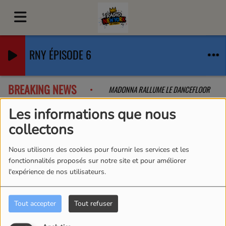
RNY ÉPISODE 6
BREAKING NEWS
 QUE L'ON A PAS VU VENIR
MADONNA RALLUME LE DANCEFLOOR
Les informations que nous
collectons
Nous utilisons des cookies pour fournir les services et les
fonctionnalités proposés sur notre site et pour améliorer
l'expérience de nos utilisateurs.
Tout accepter
Tout refuser