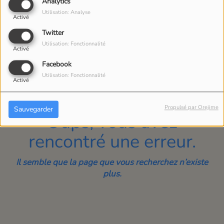
40
Analytics
Utilisation: Analyse
Activé
Twitter
Utilisation: Fonctionnalité
Activé
Facebook
Utilisation: Fonctionnalité
Activé
Propulsé par Orejime
Sauvegarder
Oups, vous avez
rencontré une erreur.
Il semble que la page que vous recherchez n’existe
plus.